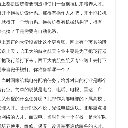
质上都是围绕着要制造和使用一台拖拉机来培养人才。
就开个拖拉机设计系。那得有操作人才吧，开个拖拉机
，就得开一个动力系。拖拉机得有机械结构吧，得有一
怎么搞？于是需要有自动化系。
际上真正的大学设置比这个更夸张。网上有个著名的段
器送上天，哈工大的航空航天专业主要是为了把飞行器
了把飞行器打下来，西工大的航空航天专业送上去打下
用来当靶子被打。你准备学哪一个？
。当时国家给我电分配的任务，培养对口的行业是哪个
造行业。简单的说就是电台、电话、电报、雷达、广
别又分配的什么任务呢？北邮作为邮电部的下属高校，
管理人才。除开邮政不说，光说电信这块。北邮重点培
信网络的人才。而西电，当时作为一个军校，是为军队
门培养使用、维修、保养、改进军事通信装备的人才。