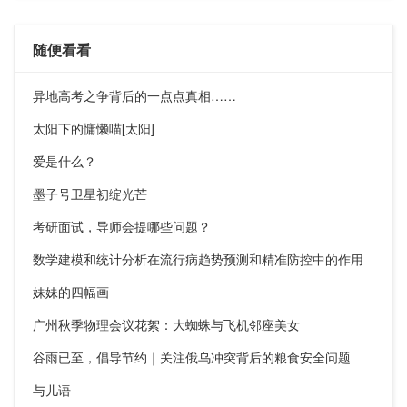
随便看看
异地高考之争背后的一点点真相……
太阳下的慵懒喵[太阳]
爱是什么？
墨子号卫星初绽光芒
考研面试，导师会提哪些问题？
数学建模和统计分析在流行病趋势预测和精准防控中的作用
妹妹的四幅画
广州秋季物理会议花絮：大蜘蛛与飞机邻座美女
谷雨已至，倡导节约｜关注俄乌冲突背后的粮食安全问题
与儿语